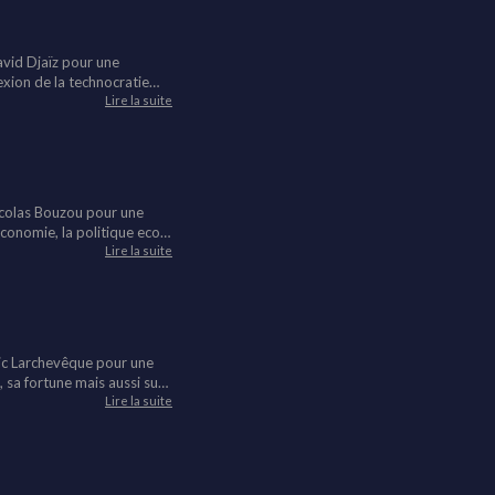
avid Djaïz pour une
nexion de la technocratie
on, les enjeux de 2027,
Lire la suite
Nicolas Bouzou pour une
économie, la politique eco
Lire la suite
ric Larchevêque pour une
, sa fortune mais aussi sur
Lire la suite