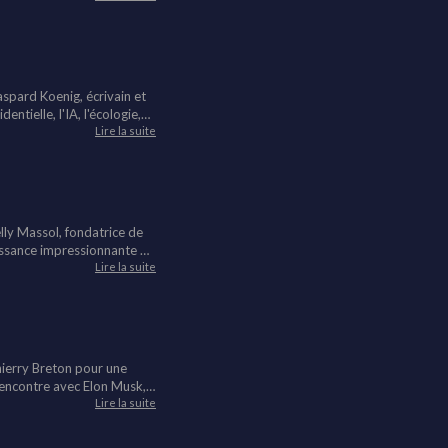
 le pouvoir" ? Comment
s candidats et de se forger
aspard Koenig, écrivain et
ntielle, l'IA, l'écologie,
s dérangeant, mais traversé
Lire la suite
étés plus libres, humaines et vivantes ?
lly Massol, fondatrice de
oissance impressionnante de
es leçons clés qu'elle en a
Lire la suite
sation des cheveux texturés
riat, l'argent et les
hierry Breton pour une
 rencontre avec Elon Musk,
e couper Internet ou encore
Lire la suite