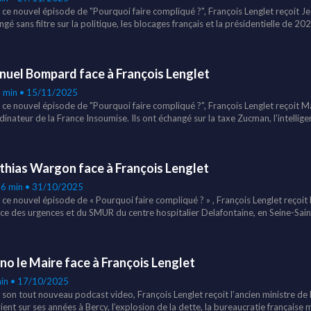
 ce nouvel épisode de "Pourquoi faire compliqué ?", François Lenglet reçoit Je
gé sans filtre sur la politique, les blocages français et la présidentielle de 20
uel Bompard face à François Lenglet
8 min • 15/11/2025
 ce nouvel épisode de "Pourquoi faire compliqué ?", François Lenglet reçoit
inateur de la France Insoumise. Ils ont échangé sur la taxe Zucman, l'intelligen
nchon, ou encore sur la présidentielle de 2027.
hias Wargon face à François Lenglet
16 min • 31/10/2025
 ce nouvel épisode de « Pourquoi faire compliqué ? » , François Lenglet reçoi
ice des urgences et du SMUR du centre hospitalier Delafontaine, en Seine-Sai
tiste s’est confié sur l’état de l’hôpital public en France, l’attente aux urgence
vaccins.
no le Maire face à François Lenglet
in • 17/10/2025
 son tout nouveau podcast video, François Lenglet reçoit l’ancien ministre de 
vient sur ses années à Bercy, l’explosion de la dette, la bureaucratie française 