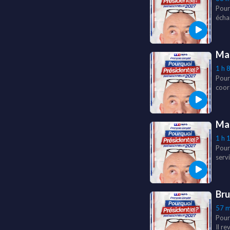
Pour
échan
Man
1 h 
Pour
coord
Méle
Mat
1 h 
Pour
serv
urgen
anti-
Bru
57 m
Pour
Il re