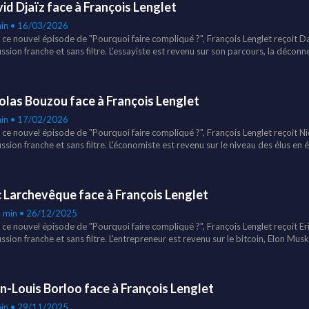
id Djaïz face à François Lenglet
in • 16/03/2026
 ce nouvel épisode de "Pourquoi faire compliqué ?", François Lenglet reçoit D
ussion franche et sans filtre. L'essayiste est revenu sur son parcours, la décon
sienne, les coulisses du pouvoir en tant qu'ancien conseiller d'Emmanuel Macr
elligence artificielle ou encore sur la résilience numérique.
olas Bouzou face à François Lenglet
in • 17/02/2026
 ce nouvel épisode de "Pourquoi faire compliqué ?", François Lenglet reçoit 
ssion franche et sans filtre. L'économiste est revenu sur le niveau des élus en 
manuel Macron mais aussi sur le réchauffement climatique.
c Larchevêque face à François Lenglet
4 min • 26/12/2025
 ce nouvel épisode de "Pourquoi faire compliqué ?", François Lenglet reçoit E
ssion franche et sans filtre. L'entrepreneur est revenu sur le bitcoin, Elon Musk
xation des riches.
n-Louis Borloo face à François Lenglet
in • 29/11/2025