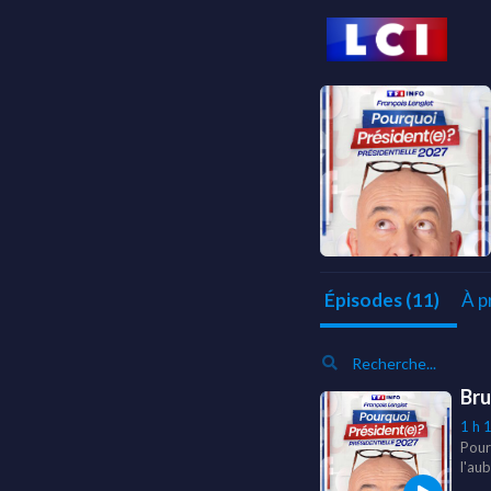
À p
Épisodes (11)
Bru
1 h 
Pour
l'au
révis