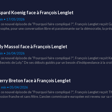
it-il dès son arrivée à l'Elysée ? Pourquoi estime-t-il que "le pouvoir n'a plus
esser une France qu'il juge affaiblie ? Un podcast qui permet de comprendre le
pard Koenig face à François Lenglet
opre opinion avant l'élection présidentielle.
in • 17/05/2026
 ce nouvel épisode de "Pourquoi faire compliqué ?", François Lenglet reçoit G
sophe, pour une conversation libre et passionnante sur la démocratie, la préside
réseaux sociaux et l'effondrement de la biodiversité. Un échange dense, parfoi
par une même question : comment retrouver des soci
ly Massol face à François Lenglet
in • 26/04/2026
 ce nouvel épisode de "Pourquoi faire compliqué ?", François Lenglet reçoit Ke
 Secrets de Loly." De ses débuts guidés par un besoin d'indépendance à la cr
ntreprise, elle partage les coulisses de sa réussite, ses doutes, ses erreurs et l
s. L'entrepreneuse revient aussi sur ce que signifie "devenir riche", l'invisibili
ncore le syndrome de l'imposteur. Une conversation sans filtre sur l'entrepreneu
erry Breton face à François Lenglet
tés du succès.
6 min • 05/04/2026
 ce nouvel épisode de "Pourquoi faire compliqué ?", François Lenglet reçoit T
ussion franche et sans filtre. L'ancien commissaire européen est revenu sur sa
interdiction de séjour aux USA, les géants de la tech, les menaces de Trump d
a prochaine election presidentielle.