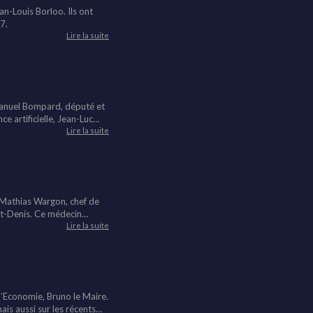
an-Louis Borloo. Ils ont
27.
Lire la suite
 Manuel Bompard, député et
ce artificielle, Jean-Luc
Lire la suite
t Mathias Wargon, chef de
nt-Denis. Ce médecin
s, l’AME mais aussi sur les
Lire la suite
l’Economie, Bruno le Maire.
mais aussi sur les récents