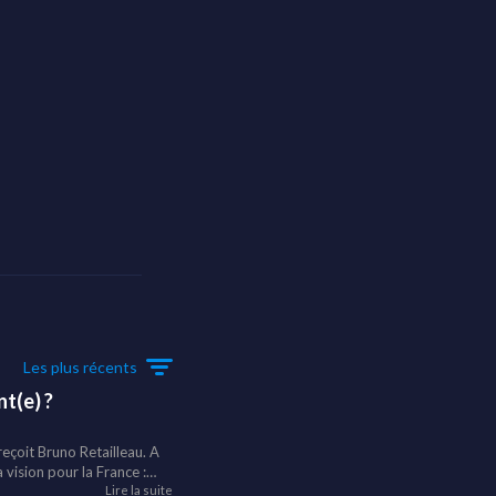
Les plus récents
t(e) ?
reçoit Bruno Retailleau. A
 vision pour la France :
tificielle et Europe. Que
Lire la suite