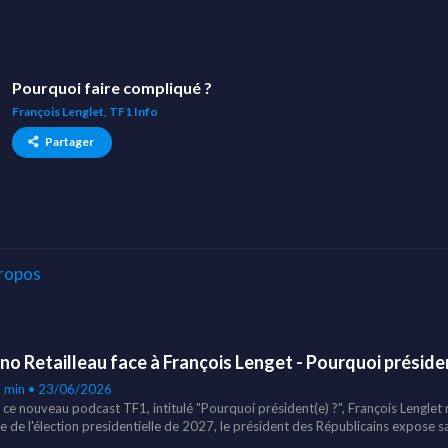
Pourquoi faire compliqué ?
François Lenglet, TF1 Info
Partager
ropos
no Retailleau face à François Lenget - Pourquoi présiden
1 min • 23/06/2026
 ce nouveau podcast TF1, intitulé "Pourquoi président(e) ?", François Lenglet 
be de l'élection presidentielle de 2027, le président des Républicains expose sa
ion de la Constitution, immigration, autorité, natalité, écologie, intelligence ar