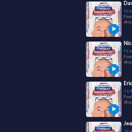
Dav
56 m
Pour
disc
pari
l'int
Nic
51 m
Pour
discu
d'Em
Eri
1 h 
Pour
discu
la ta
Jea
36 m