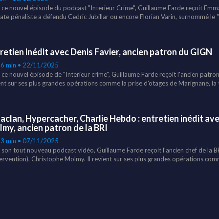
 ce nouvel épisode du podcast "Interieur Crime", Guillaume Farde reçoit Emm
ate pénaliste a défendu Cedric Jubillar ou encore Florian Varin, surnommé le "v
retien inédit avec Denis Favier, ancien patron du GIGN
16 min • 22/11/2025
 ce nouvel épisode de "Interieur crime", Guillaume Farde reçoit l'ancien patron
ent sur ses plus grandes opérations comme la prise d'otages de Marignane, la
ncore le crash aérien de la Germanwings.
aclan, Hypercacher, Charlie Hebdo : entretien inédit av
my, ancien patron de la BRI
33 min • 07/11/2025
 son tout nouveau podcast vidéo, Guillaume Farde reçoit l'ancien chef de la B
tervention), Christophe Molmy. Il revient sur ses plus grandes opérations com
ara, l’assaut à l’Hypercacher de Vincennes ou encore l’attentat terroriste au B