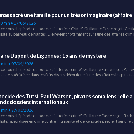
te par minute, les echanges avec les enqueteurs, les negociations, les difficul
s de cette affaire qui a profondement marque la lutte antiterroriste en France.
a massacré une famille pour un trésor imaginaire (affaire
isses d'une des plus grandes operations du RAID.
30 min • 17/06/2026
 ce nouvel episode du podcast "Interieur Crime", Guillaume Farde reçoit Cecil
liste au barreau de Nantes. Elle revient notamment sur l'une des affaires crim
s dernières années : la disparition puis le meurtre de toute la famille Troadec.
ossier qu'elle a vécu en defendant les proches des victimes. Au cours de cet episode, Cecile de
eira evoque egalement deux autres affaires : l'affaire Tony Meilhon ainsi que l
aire Dupont de Ligonnès : 15 ans de mystère
conversation exceptionnelle sur la quête de verite.
6 min • 07/04/2026
 ce nouvel épisode du podcast "Interieur crime", Guillaume Farde reçoit Anne
aliste spécialisée dans les faits divers décortique l'une des affaires les plus fa
inelle française. De la découverte macabre sous la terrasse aux théories les plu
co de Glasgow, ils analysent chaque zone d'ombre. Xavier Dupont de Ligonnès e
ze ans après la disparition de la famille Dupont de Ligonnès, le mystère reste e
ocide des Tutsi, Paul Watson, pirates somaliens : elle a 
nds dossiers internationaux
9 min • 27/03/2026
 ce nouvel épisode du podcast "Interieur crime", Guillaume Farde reçoit Rache
liste, specialisée en crime contre l'humanité et de génocides, revient sur une c
a défense des libertés et de la complexité du droit penal international ; comm
cide rwandais des Tutsi en France, la prise d'otages du "Carré d'as IV", la bat