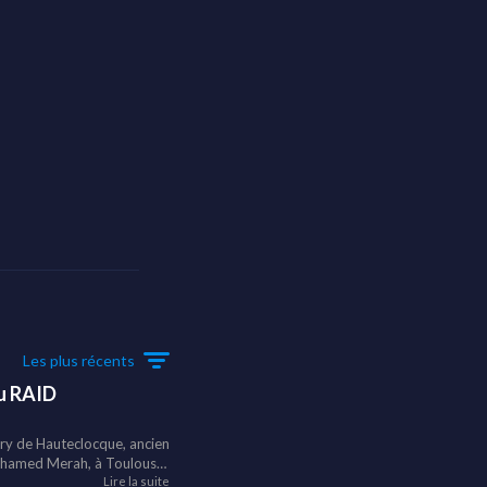
Les plus récents
du RAID
ury de Hauteclocque, ancien
Mohamed Merah, à Toulouse
ieur les decisions prises
Lire la suite