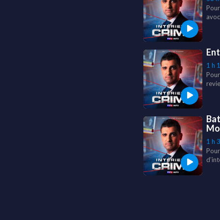
Pour
avoc
Ent
1 h 
Pour
revi
ou e
Bat
Mol
1 h 
Pour
d’in
Ferr