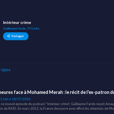
Intérieur crime
Guillaume Farde, TF1 Info
Partager
ropos
heures face à Mohamed Merah : le récit de l'ex-patron 
25 min • 18/07/2026
 ce nouvel episode du podcast "Interieur crime", Guillaume Farde reçoit Ama
on du RAID. En mars 2012, la France decouvre avec effroi les attentats de 
ontauban. Chef du RAID à l'epoque, Amaury de Hauteclocque raconte de l'inter