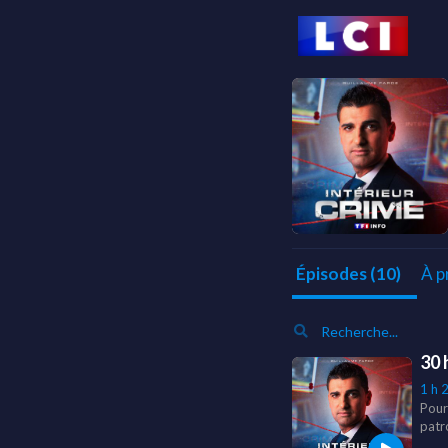
À p
Épisodes (10)
30 
1 h 
Pour
patr
et M