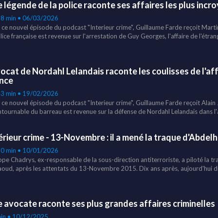
 légende de la police raconte ses affaires les plus incr
"genocide" ou encore la défense du militant ecologiste, Paul Watson. Un echang
litique et l'engagement d'une vie.
28 min • 06/03/2026
 ce nouvel épisode du podcast "Interieur crime", Guillaume Farde reçoit Marti
lice française est revenue sur l'arrestation de Guy Georges, l'affaire de l'étran
uisition mouvementée chez Françoise Sagan, l'arrestation de la célèbre Mada
ny Hallyday dans son bureau et le choc mondial de la mort de Lady Di. Un témo
es affaires qui ont marqué sa carrière.
vocat de Nordahl Lelandais raconte les coulisses de l'aff
nce
43 min • 19/02/2026
 ce nouvel épisode du podcast "Interieur crime", Guillaume Farde reçoit Alain
ntournable du barreau est revenue sur la défense de Nordahl Lelandais dans l'
ie civile lors du procès Papon, Barbie et Touvier mais aussi sa défense de Kar
a sextape de Mathieu Valbuena. Une conversation rare et sans filtre sur les gra
érieur crime - 13-Novembre : il a mené la traque d'Abd
ué sa carrière.
20 min • 10/01/2026
ippe Chadrys, ex-responsable de la sous-direction antiterroriste, a piloté la 
oud, après les attentats du 13-Novembre 2015. Dix ans après, aujourd'hui di
lice judiciaire, il raconte les dessous de cette enquête hors normes.
 avocate raconte ses plus grandes affaires criminelles
in • 10/12/2025