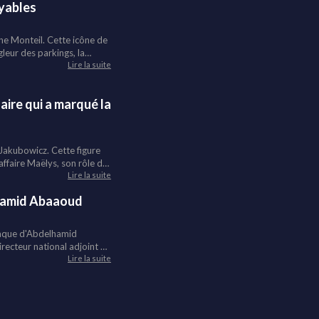
oyables
e profond sur la justice,
ne Monteil. Cette icône de
gleur des parkings, la
me Claude, la venue de
Lire la suite
ignage rare et sans filtre
aire qui a marqué la
 Jakubowicz. Cette figure
affaire Maëlys, son rôle de
im Benzema dans l'affaire
Lire la suite
ndes affaires qui ont
elhamid Abaaoud
traque d'Abdelhamid
recteur national adjoint de
Lire la suite