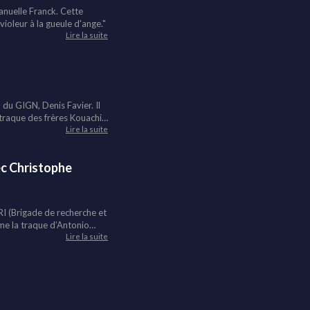
anuelle Franck. Cette
ioleur à la gueule d'ange."
Lire la suite
 du GIGN, Denis Favier. Il
 traque des frères Kouachi
Lire la suite
ec Christophe
RI (Brigade de recherche et
me la traque d’Antonio
ataclan.
Lire la suite