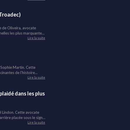
tes et les enseignements
 Une plongee dans les
 Troadec)
e de Oliveira, avocate
inelles les plus marquantes
 Elle raconte les coulisses
Lire la suite
'affaire Steve Maia Caniço.
-Sophie Martin. Cette
scinantes de l'histoire
s folles, en passant par le
Lire la suite
st-il mort ou vivant ?
ntier.
plaidé dans les plus
l Lindon. Cette avocate
arrière placée sous le signe
e les premiers procès du
Lire la suite
aille semantique autour du