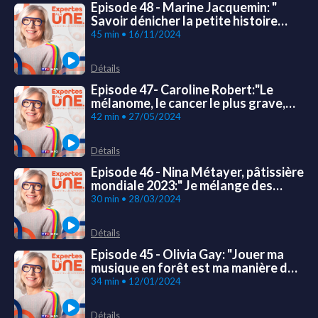
Episode 48 - Marine Jacquemin: "
Savoir dénicher la petite histoire
dans la grande histoire"
45 min • 16/11/2024
Détails
Episode 47- Caroline Robert:"Le
mélanome, le cancer le plus grave,
est celui pour lequel la médecine a
42 min • 27/05/2024
fait le plus de progrès"
Détails
Episode 46 - Nina Métayer, pâtissière
mondiale 2023:" Je mélange des
ingrédients pour transmettre des
30 min • 28/03/2024
émotions"
Détails
Episode 45 - Olivia Gay: "Jouer ma
musique en forêt est ma manière de
sensibiliser aux enjeux
34 min • 12/01/2024
environnementaux"
Détails