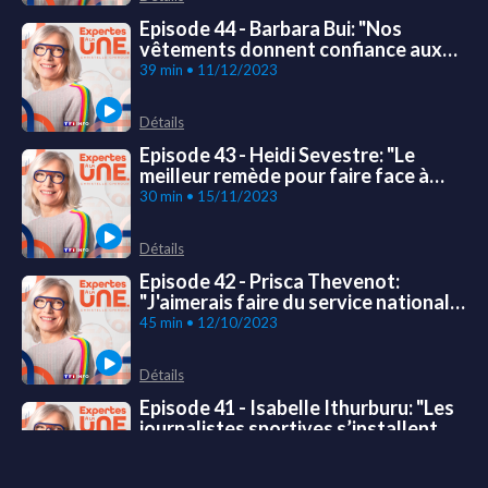
Episode 44 - Barbara Bui: "Nos
vêtements donnent confiance aux
personnes qui les portent"
39 min • 11/12/2023
Détails
Episode 43 - Heidi Sevestre: "Le
meilleur remède pour faire face à
l'éco-anxiété, c’est l’action"
30 min • 15/11/2023
Détails
Episode 42 - Prisca Thevenot:
"J'aimerais faire du service national
universel un passage républicain
45 min • 12/10/2023
pour tous"
Détails
Episode 41 - Isabelle Ithurburu: "Les
journalistes sportives s’installent
pour longtemps"
32 min • 07/09/2023