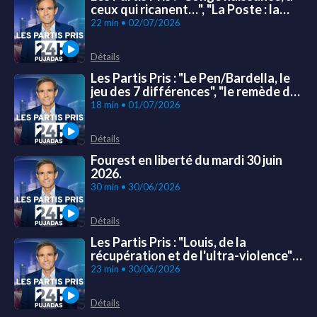
ceux qui ricanent…", "La Poste : la
réforme, ou la mort" et "Suisse, le
22 min • 02/07/2026
coup de force des intégristes"
Détails
Les Partis Pris : "Le Pen/Bardella, le
jeu des 7 différences", "le remède de
cheval pour la France" et "Donald
18 min • 01/07/2026
Trump, une présidence en or"
Détails
Fourest en liberté du mardi 30 juin
2026.
30 min • 30/06/2026
Détails
Les Partis Pris : "Louis, de la
récupération et de l'ultra-violence",
"Le dinosaure Volkswagen en crise"
23 min • 30/06/2026
et "L'Afrique du Sud gangrénée par la
xénophobie"
Détails