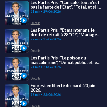
Les Partis Pris : "Canicule, tout n’est
pas la faute de l’État", "Total, et si la
justice avait raison ?" et "A. Burnham,
21 min • 29/06/2026
futur Premier ministre britannique"
Détails
Les Partis Pris : "Et maintenant, le
droit de retrait à 28 °C !", "Mariage
OQTF, le monde à l'envers" et "New
22 min • 25/06/2026
York, la vague Mamdani"
Détails
Les Partis Pris : "Le poison du
masculinisme", "Déficit public : et le
meilleur gouvernement est..." et
21 min • 24/06/2026
"Meloni : l'opération recentrage"
Détails
Fourest en liberté du mardi 23 juin
2026.
16 min • 23/06/2026
Détails