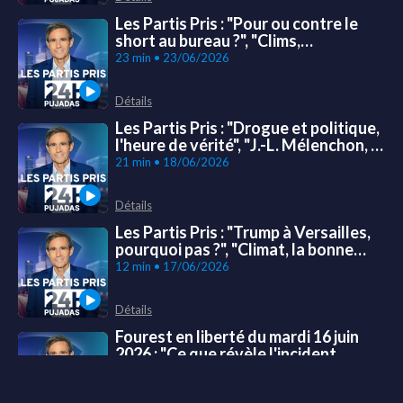
Les Partis Pris : "Pour ou contre le
short au bureau ?", "Clims,
ventilateurs, la Chine encore
23 min • 23/06/2026
gagnante !" et "Ukraine/Pologne, la
guerre des mémoires"
Détails
Les Partis Pris : "Drogue et politique,
l'heure de vérité", "J.-L. Mélenchon, le
choix du 'collectivisme'" et "Moscou
21 min • 18/06/2026
et ses 'ennemis' retraités"
Détails
Les Partis Pris : "Trump à Versailles,
pourquoi pas ?", "Climat, la bonne
nouvelle du jour" et "Corée du Sud, la
12 min • 17/06/2026
campagne qui passe (très) mal"
Détails
Fourest en liberté du mardi 16 juin
2026 : "Ce que révèle l'incident
d'Ivry"
23 min • 16/06/2026